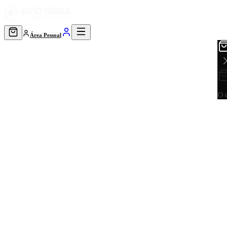
Área Pessoal
O c
Astrologia · Aprender