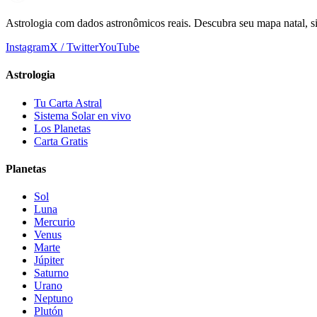
Astrologia com dados astronômicos reais. Descubra seu mapa natal, s
Instagram
X / Twitter
YouTube
Astrologia
Tu Carta Astral
Sistema Solar en vivo
Los Planetas
Carta Gratis
Planetas
Sol
Luna
Mercurio
Venus
Marte
Júpiter
Saturno
Urano
Neptuno
Plutón