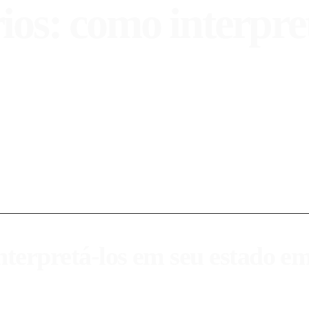
ios: como interpre
 e como interpretá-los para seu autoconhecimento.
nterpretá-los em seu estado e
rologia. Referem-se ao movimento dos planetas no céu e como estes inf