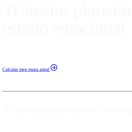
Trânsitos planetár
estado emocional
Descubra como os trânsitos planetários afetam suas emoções
Calcular meu mapa astral
Trânsitos planetários: como i
Os
trânsitos planetários
são um dos aspectos mais fascinantes da ast