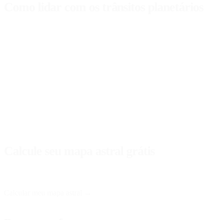
Como lidar com os trânsitos planetários
A chave para se beneficiar dos trânsitos planetários é a
consciência e
sabe que
Saturno
está em trânsito por sua casa das emoções, pode an
resistência.
Além disso, é essencial lembrar que os trânsitos não determinam no
pode encontrar padrões e compreender melhor suas reações. Essa auto
Por outro lado, é útil manter um
diário emocional
durante os trânsitos
sua vida. Essa prática permite conectar os pontos entre os trânsitos 
Calcule seu mapa astral grátis
No Astro Nebula você pode obter seu mapa astral gratuitamente e rece
Calcular meu mapa astral →