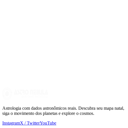
Posso prever eventos específicos com o retorno solar?
Embora o retorno solar não determine eventos específicos, ele pode
oferecer pistas sobre tendências e temas que serão relevantes para
nós durante o ano.
Preciso ser astrólogo para interpretar meu retorno solar?
Você não precisa ser astrólogo, mas ter um entendimento básico dos
símbolos astrológicos ajudará a interpretar melhor seu retorno solar.
Você também pode consultar um profissional para uma leitura mais
aprofundada.
Astrologia com dados astronômicos reais. Descubra seu mapa natal,
siga o movimento dos planetas e explore o cosmos.
Instagram
X / Twitter
YouTube