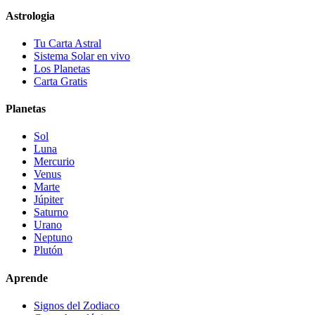
Astrologia
Tu Carta Astral
Sistema Solar en vivo
Los Planetas
Carta Gratis
Planetas
Sol
Luna
Mercurio
Venus
Marte
Júpiter
Saturno
Urano
Neptuno
Plutón
Aprende
Signos del Zodiaco