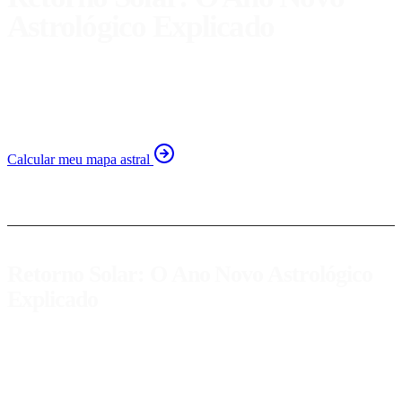
Astrológico Explicado
Descubra o que é o retorno solar e como ele influencia seu
novo ano astrológico. Aprenda a aproveitar essa energia
para o crescimento pessoal.
Calcular meu mapa astral
Retorno Solar: O Ano Novo Astrológico
Explicado
O
retorno solar
é um conceito fundamental na astrologia que marca
o início de um novo ciclo pessoal. A cada ano, quando o Sol retorna
à mesma posição que ocupava no momento do nosso nascimento,