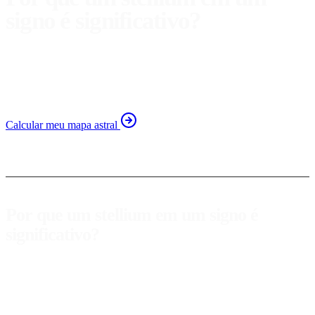
signo é significativo?
Descubra o significado de um stellium com vários planetas
no mesmo signo e como ele influencia sua personalidade e
vida.
Calcular meu mapa astral
Por que um stellium em um signo é
significativo?
A astrologia é uma ferramenta valiosa para o autoconhecimento, e
um dos conceitos mais intrigantes é o
stellium
, que se refere à
agrupação de vários planetas em um mesmo signo do zodíaco. Este