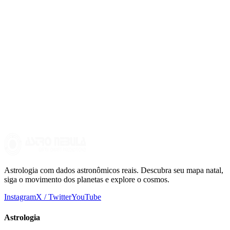
foco forte na criatividade, na independência ou na ambição,
dependendo do signo em que o stellium se encontra.
Posso ter um stellium em vários signos?
Não, um stellium é definido pela concentração de planetas em um
único signo de cada vez. No entanto, é possível ter diferentes
stelliums em distintas áreas da vida, conforme como os planetas se
distribuem no mapa astral.
Astrologia com dados astronômicos reais. Descubra seu mapa natal,
siga o movimento dos planetas e explore o cosmos.
Instagram
X / Twitter
YouTube
Astrologia