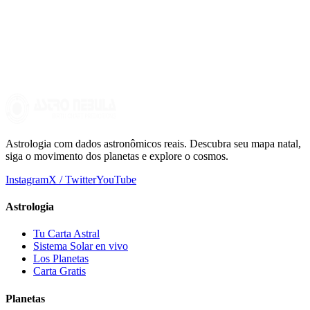
de uma pessoa. Ele representa como nos apresentamos ao mundo
exterior e como os outros nos percebem. É calculado considerando o
horário e local exatos do nosso nascimento. Essas informações nos
permitem identificar o signo do zodíaco que estava no horizonte
leste naquele momento. Portanto, o ascendente é considerado o
Astrologia com dados astronômicos reais. Descubra seu mapa natal,
siga o movimento dos planetas e explore o cosmos.
Instagram
X / Twitter
YouTube
Astrologia
Tu Carta Astral
Sistema Solar en vivo
Los Planetas
Carta Gratis
Planetas