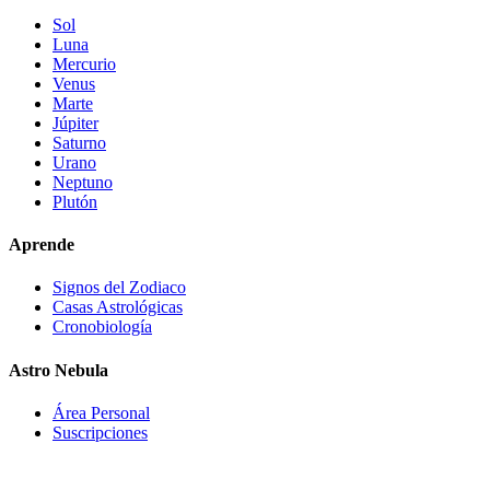
Sol
Luna
Mercurio
Venus
Marte
Júpiter
Saturno
Urano
Neptuno
Plutón
Aprende
Signos del Zodiaco
Casas Astrológicas
Cronobiología
Astro Nebula
Área Personal
Suscripciones
Astro-Nebula oferece conteúdo interpretativo, educativo e de
entretenimento baseado em dados astronômicos, cálculos de mapa