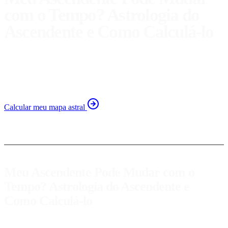
com o Tempo? Astrologia do
Ascendente e Como Calculá-lo
Descubra se seu ascendente pode mudar com o tempo e
aprenda a calculá-lo com precisão para melhor
autoconhecimento.
Calcular meu mapa astral
Meu Ascendente Pode Mudar com o
Tempo? Astrologia do Ascendente e
Como Calculá-lo
Ao longo de nossas vidas, muitos aspectos de nossa personalidade e