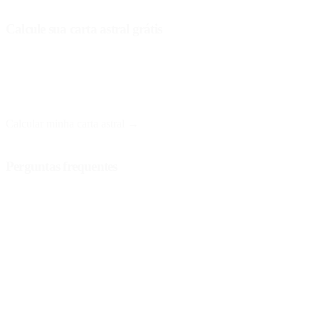
Calcule sua carta astral grátis
No Astro Nebula, você pode obter sua carta astral gratuitamente e
receber uma interpretação personalizada. Basta informar sua data,
hora e local de nascimento.
Calcular minha carta astral →
Perguntas frequentes
Que informações preciso para calcular minha carta solar?
Para calcular sua carta solar, você precisa de sua data, hora e local
de nascimento. Esta informação é essencial para determinar as
posições planetárias no momento do seu retorno solar.
Com que frequência ocorre o retorno solar?