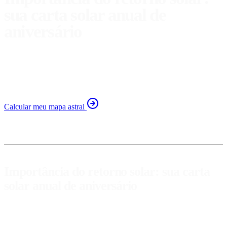
sua carta solar anual de
aniversário
Descubra por que o retorno solar é essencial no seu
aniversário e como influencia seu autoconhecimento e
crescimento pessoal.
Calcular meu mapa astral
Importância do retorno solar: sua carta
solar anual de aniversário
O
retorno solar
é um fenômeno astrológico que ocorre todos os
anos, exatamente no momento em que o Sol retorna à mesma