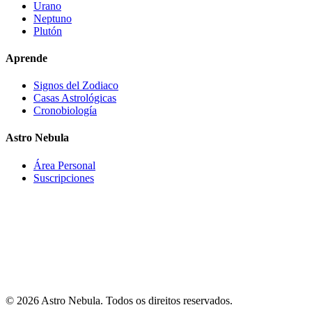
Urano
Neptuno
Plutón
Aprende
Signos del Zodiaco
Casas Astrológicas
Cronobiología
Astro Nebula
Área Personal
Suscripciones
Astro-Nebula oferece conteúdo interpretativo, educativo e de
entretenimento baseado em dados astronômicos, cálculos de mapa
astral e modelos de interpretação astrológica. As informações
fornecidas não constituem aconselhamento médico, psicológico,
financeiro, legal, profissional ou de qualquer outro tipo. O usuário
não deve tomar decisões importantes baseando-se exclusivamente
nos conteúdos gerados pelo Astro-Nebula.
© 2026 Astro Nebula. Todos os direitos reservados.