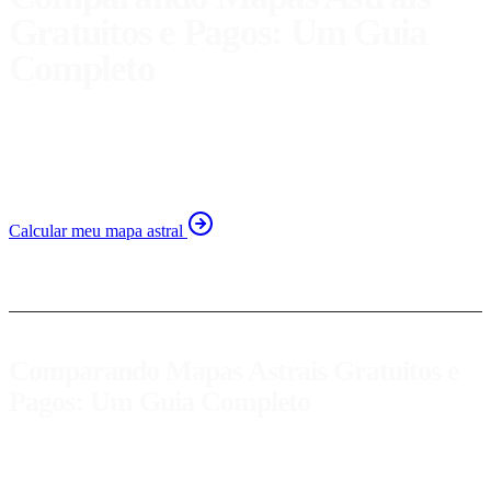
Gratuitos e Pagos: Um Guia
Completo
Descubra como comparar mapas astrais gratuitos online e
pagos. Aprenda a interpretar e escolher a melhor opção
para seu autoconhecimento.
Calcular meu mapa astral
Comparando Mapas Astrais Gratuitos e
Pagos: Um Guia Completo
A astrologia é uma ferramenta valiosa para o autoconhecimento e
crescimento pessoal. Com o aumento das plataformas que oferecem