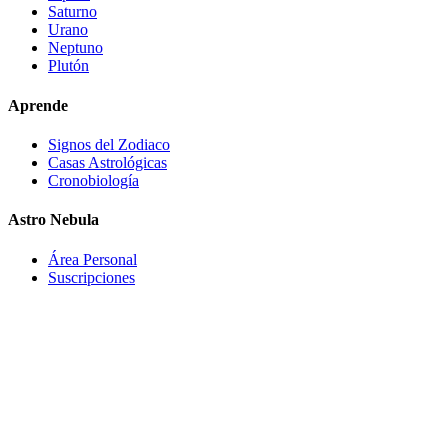
Saturno
Urano
Neptuno
Plutón
Aprende
Signos del Zodiaco
Casas Astrológicas
Cronobiología
Astro Nebula
Área Personal
Suscripciones
Astro-Nebula oferece conteúdo interpretativo, educativo e de
entretenimento baseado em dados astronômicos, cálculos de mapa
astral e modelos de interpretação astrológica. As informações
fornecidas não constituem aconselhamento médico, psicológico,
financeiro, legal, profissional ou de qualquer outro tipo. O usuário
não deve tomar decisões importantes baseando-se exclusivamente
nos conteúdos gerados pelo Astro-Nebula.