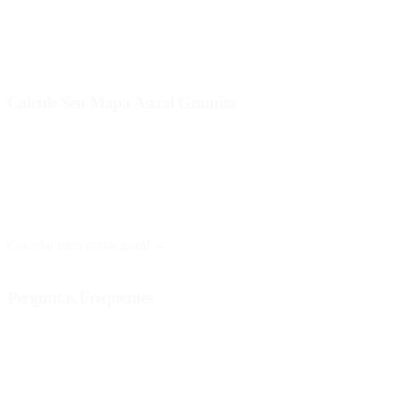
aprofundar-se em tópicos específicos, como relacionamentos,
carreira ou desenvolvimento pessoal, investir em um mapa pago
pode ser benéfico.
Calcule Seu Mapa Astral Gratuito
No Astro Nebula, você pode obter seu
mapa astral gratuito
de
forma simples e rápida. Basta fornecer sua data, hora e local de
nascimento para receber uma interpretação personalizada que
ajudará você a entender melhor suas características astrológicas.
Calcular meu mapa astral →
Perguntas Frequentes
Os mapas astrais gratuitos são precisos?
Sim, os mapas astrais gratuitos podem ser precisos em relação aos
dados básicos, mas carecem da profundidade e personalização que