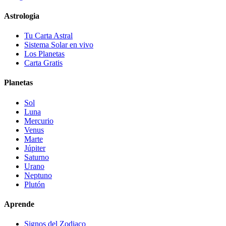
Astrologia
Tu Carta Astral
Sistema Solar en vivo
Los Planetas
Carta Gratis
Planetas
Sol
Luna
Mercurio
Venus
Marte
Júpiter
Saturno
Urano
Neptuno
Plutón
Aprende
Signos del Zodiaco