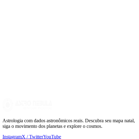
Experiências pessoais, educação e decisões voluntárias também
desempenham um papel crucial em sua jornada profissional. Com
autoconhecimento e adaptação, você pode encontrar seu caminho,
mesmo que ele diverja do que seu mapa sugere.
Quais outros aspectos devo considerar em minha carreira?
Além do Meio do Céu, considere a
2ª casa
(recursos e valores) e a
6ª casa
(trabalho e saúde) para uma visão mais abrangente. Além
disso, observe a posição e os aspectos dos planetas que influenciam
essas casas para entender melhor sua relação com o trabalho e a
abundância.
Astrologia com dados astronômicos reais. Descubra seu mapa natal,
siga o movimento dos planetas e explore o cosmos.
Instagram
X / Twitter
YouTube