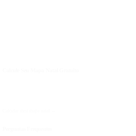
lutar por seus objetivos, mas também enfrentar tensões ao longo do
caminho.
A chave é observar como esses aspectos interagem com seu Meio do
Céu para obter uma compreensão mais detalhada de sua vida
profissional. A sinergia entre o signo do Meio do Céu e os planetas
que o aspectam pode oferecer pistas sobre como superar obstáculos
e aproveitar seus talentos inatos.
Calcule Seu Mapa Natal Gratuito
No Astro Nebula, você pode obter seu mapa natal gratuitamente e
receber uma interpretação personalizada. Basta fornecer sua data,
hora e local de nascimento.
Calcular meu mapa natal →
Perguntas Frequentes