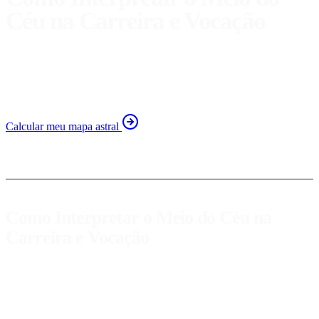
Céu na Carreira e Vocação
Descubra como o Meio do Céu influencia sua carreira e
vocação. Um guia para entender sua profissão através da
astrologia.
Calcular meu mapa astral
Como Interpretar o Meio do Céu na
Carreira e Vocação
O
Meio do Céu
é um dos pontos mais importantes no mapa natal,
pois representa nosso caminho profissional, reputação e ambições.
Este ponto, também conhecido como MC (Medium Coeli), está na